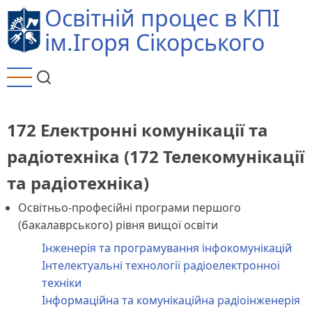
Перейти
Освітній процес в КПІ
до
ім.Ігоря Сікорського
основного
вмісту
172 Електронні комунікації та
радіотехніка (172 Телекомунікації
та радіотехніка)
Освітньо-професійні програми першого
(бакалаврського) рівня вищої освіти
Інженерія та програмування інфокомунікацій
Інтелектуальні технології радіоелектронної
техніки
Інформаційна та комунікаційна радіоінженерія