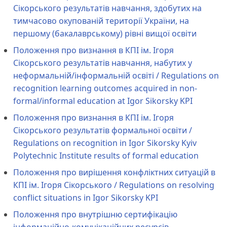
Сікорського результатів навчання, здобутих на
тимчасово окупованій території України, на
першому (бакалаврському) рівні вищої освіти
Положення про визнання в КПІ ім. Ігоря
Сікорського результатів навчання, набутих у
неформальній/інформальній освіті / Regulations on
recognition learning outcomes acquired in non-
formal/informal education at Igor Sikorsky KPI
Положення про визнання в КПІ ім. Ігоря
Сікорського результатів формальної освіти /
Regulations on recognition in Igor Sikorsky Kyiv
Polytechnic Institute results of formal education
Положення про вирішення конфліктних ситуацій в
КПІ ім. Ігоря Сікорського / Regulations on resolving
conflict situations in Igor Sikorsky KPI
Положення про внутрішню сертифікацію