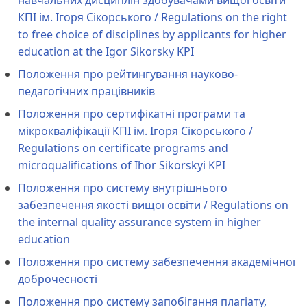
навчальних дисциплін здобувачами вищої освіти
КПІ ім. Ігоря Сікорського / Regulations on the right
to free choice of disciplines by applicants for higher
education at the Igor Sikorsky KPI
Положення про рейтингування науково-
педагогічних працівників
Положення про сертифікатні програми та
мікрокваліфікації КПІ ім. Ігоря Сікорського /
Regulations on certificate programs and
microqualifications of Ihor Sikorskyi KPI
Положення про систему внутрішнього
забезпечення якості вищої освіти / Regulations on
the internal quality assurance system in higher
education
Положення про систему забезпечення академічної
доброчесності
Положення про систему запобігання плагіату,