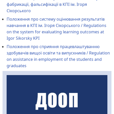
фабрикації, фальсифікації в КПІ ім. Ігоря
Сікорського
Положення про систему оцінювання результатів
навчання в КПІ ім. Ігоря Сікорського / Regulations
on the system for evaluating learning outcomes at
Igor Sikorsky KPI
Положення про сприяння працевлаштуванню
здобувачів вищої освіти та випускників / Regulation
on assistance in employment of the students and
graduates