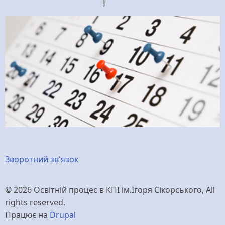
Меню
Зворотний зв'язок
нижнього
© 2026 Освітній процес в КПІ ім.Ігоря Сікорського, All
колонтитулу
rights reserved.
Працює на
Drupal