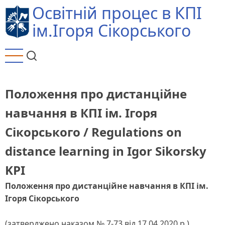
Перейти
Освітній процес в КПІ
до
ім.Ігоря Сікорського
основного
вмісту
Положення про дистанційне
навчання в КПІ ім. Ігоря
Сікорського / Regulations on
distance learning in Igor Sikorsky
KPI
Положення про дистанційне навчання в КПІ ім.
Ігоря Сікорського
(затверджено наказом № 7-73 від 17.04.2020 р.)