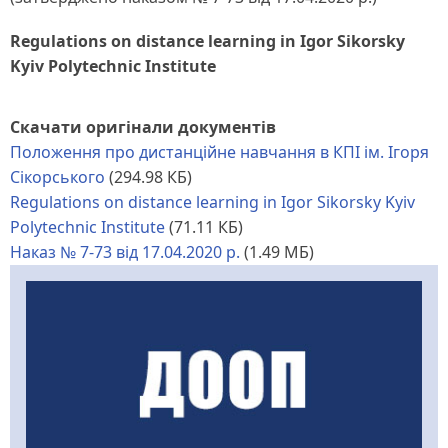
Regulations on distance learning in Igor Sikorsky
Kyiv Polytechnic Institute
Скачати оригінали документів
Положення про дистанційне навчання в КПІ ім. Ігоря
Сікорського
(294.98 КБ)
Regulations on distance learning in Igor Sikorsky Kyiv
Polytechnic Institute
(71.11 КБ)
Наказ № 7-73 від 17.04.2020 р.
(1.49 МБ)