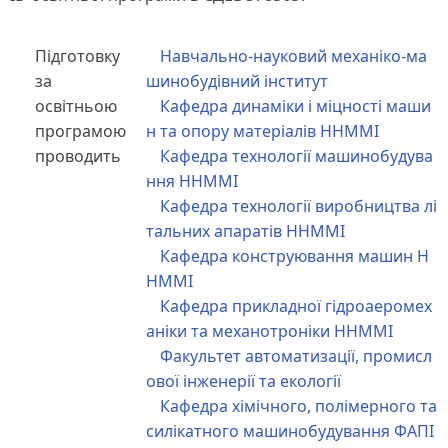
Підготовку
Навчально-науковий механіко-ма
за
шинобудівний інститут
освітньою
Кафедра динаміки і міцності маши
програмою
н та опору матеріалів ННММІ
проводить
Кафедра технології машинобудува
ння ННММІ
Кафедра технології виробництва лі
тальних апаратів ННММІ
Кафедра конструювання машин Н
НММІ
Кафедра прикладної гідроаеромех
аніки та механотроніки ННММІ
Факультет автоматизації, промисл
ової інженерії та екології
Кафедра хімічного, полімерного та
силікатного машинобудування ФАПІ