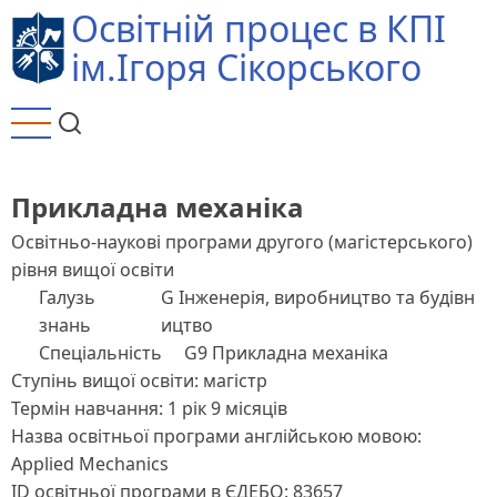
Перейти
Освітній процес в КПІ
до
ім.Ігоря Сікорського
основного
вмісту
Прикладна механіка
Освітньо-наукові програми другого (магістерського)
рівня вищої освіти
Галузь
G Інженерія, виробництво та будівн
знань
ицтво
Спеціальність
G9 Прикладна механіка
Ступінь вищої освіти: магістр
Термін навчання: 1 рік 9 місяців
Назва освітньої програми англійською мовою:
Applied Mechanics
ID освітньої програми в ЄДЕБО: 83657