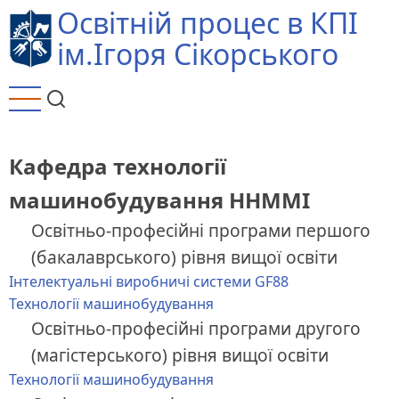
Перейти
Освітній процес в КПІ
до
ім.Ігоря Сікорського
основного
вмісту
Кафедра технології
машинобудування ННММІ
Освітньо-професійні програми першого
(бакалаврського) рівня вищої освіти
Інтелектуальні виробничі системи GF88
Технології машинобудування
Освітньо-професійні програми другого
(магістерського) рівня вищої освіти
Технології машинобудування