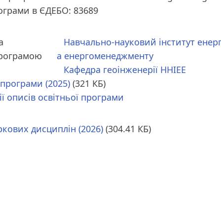
рограми в ЄДЕБО: 83689
а
Навчально-науковий інститут енер
програмою
а енергоменеджменту
Кафедра геоінженерії ННІЕЕ
 програми (2025)
(321 КБ)
ії описів освітньої програми
ркових дисциплін (2026)
(304.41 КБ)