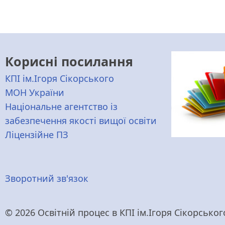
Корисні посилання
КПІ ім.Ігоря Сікорського
МОН України
Національне агентство із
забезпечення якості вищої освіти
Ліцензійне ПЗ
Меню
Зворотний зв'язок
нижнього
© 2026 Освітній процес в КПІ ім.Ігоря Сікорського,
колонтитулу