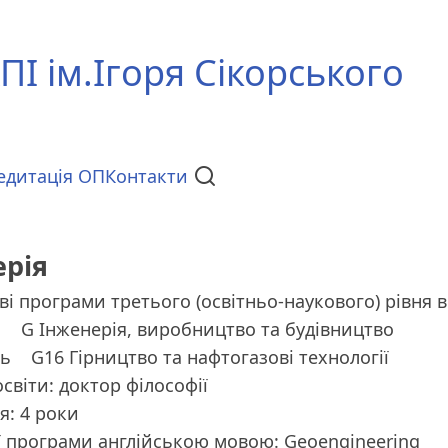
ПІ ім.Ігоря Сікорського
едитація ОП
Контакти
ерія
ві програми третього (освітньо-наукового) рівня 
ь
G Інженерія, виробництво та будівництво
ть
G16 Гірництво та нафтогазові технології
світи: доктор філософії
я: 4 роки
ї програми англійською мовою: Geoengineering