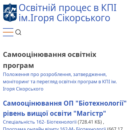
Перейти
Освітній процес в КПІ
до
ім.Ігоря Сікорського
основного
вмісту
Самооцінювання освітніх
програм
Положення про розроблення, затвердження,
моніторинг та перегляд освітніх програм в КПІ ім.
Ігоря Сікорського
Самооцінювання ОП "Біотехнології"
рівень вищої освіти "Магістр"
Спеціальність 162- Біотехнології
(728.41 КБ)
,
Програма онлайн візиту 162-М- Біотехнології
(667.17