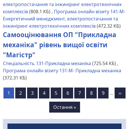
електропостачання та інжиніринг електротехнічних
комплексів
(808.1 КБ)
,
Програма онлайн візиту 141-М-
Енергетичний менеджмент, електропостачання та
інжиніринг електротехнічних комплексів
(472.32 КБ)
Самооцінювання ОП "Прикладна
механіка" рівень вищої освіти
"Магістр"
Спеціальність 131-Прикладна механіка
(725.54 КБ)
,
Програма онлайн візиту 131-М- Прикладна механіка
(372.31 КБ)
Розбивка
Page
1
Page
2
Page
3
Page
4
Page
5
Page
6
Page
7
Page
8
Page
9
…
Нас
››
на
стор
сторінки
Остання
Остання »
сторінка