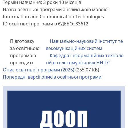
Термін навчання: 3 роки 10 місяців
Назва освітньої програми англійською мовою:
Information and Communication Technologies
ID освітньої програми в ЄДЕБО: 83612
Підготовку
Навчально-науковий інститут те
за освітньою
лекомунікаційних систем
програмою
Кафедра інформаційних техноло
проводить
гій в телекомунікаціях ННІТС
Опис освітньої програми (2025)
(255.07 КБ)
Попередні версії описів освітньої програми