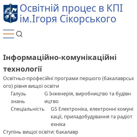
Перейти
Освітній процес в КПІ
до
ім.Ігоря Сікорського
основного
вмісту
Інформаційно-комунікаційні
технології
Освітньо-професійні програми першого (бакалаврськ
ого) рівня вищої освіти
Галузь
G Інженерія, виробництво та будівн
знань
ицтво
Спеціальність
G5 Електроніка, електронні комуні
кації, приладобудування та радіот
ехніка
Ступінь вищої освіти: бакалавр