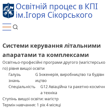
Перейти
Освітній процес в КПІ
до
ім.Ігоря Сікорського
основного
вмісту
Системи керування літальними
апаратами та комплексами
Освітньо-професійні програми другого (магістерсько
го) рівня вищої освіти
Галузь
G Інженерія, виробництво та будівн
знань
ицтво
Спеціальність
G12 Авіаційна та ракетно-космічн
а техніка
Ступінь вищої освіти: магістр
Термін навчання: 1 рік 4 місяці