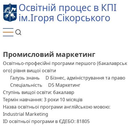
Перейти
Освітній процес в КПІ
до
ім.Ігоря Сікорського
основного
вмісту
Промисловий маркетинг
Освітньо-професійні програми першого (бакалаврськ
ого) рівня вищої освіти
Галузь знань
D Бізнес, адміністрування та право
Спеціальність
D5 Маркетинг
Ступінь вищої освіти: бакалавр
Термін навчання: 3 роки 10 місяців
Назва освітньої програми англійською мовою:
Industrial Marketing
ID освітньої програми в ЄДЕБО: 81805