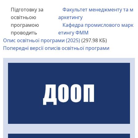
Підготовку за
Факультет менеджменту та м
освітньою
аркетингу
програмою
Кафедра промислового марк
проводить
етингу ФММ
Опис освітньої програми (2025)
(297.98 КБ)
Попередні версії описів освітньої програми