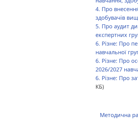
навчання, здоб
4. Про внесенн
здобувачів вищо
5. Про аудит д
експертних гр
6. Різне: Про п
навчальної гру
6. Різне: Про 
2026/2027 навч
6. Різне: Про 
КБ)
Методична р