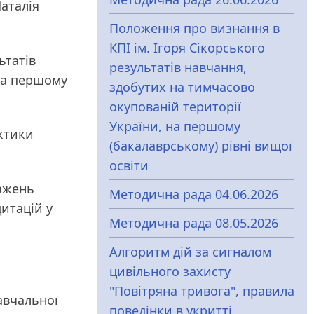
Наталія
Положення про визнання в
КПІ ім. Ігоря Сікорського
ьтатів
результатів навчання,
на першому
здобутих на тимчасово
окупованій території
України, на першому
ктики
(бакалаврському) рівні вищої
освіти
важень
Методична рада 04.06.2026
итацій у
Методична рада 08.05.2026
Алгоритм дій за сигналом
цивільного захисту
"Повітряна тривога", правила
авчальної
поведінки в укритті