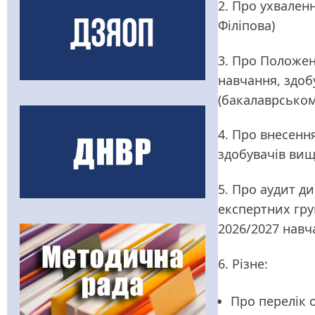
2. Про ухваленн
Філіпова)
3. Про Положен
навчання, здоб
(бакалаврськом
4. Про внесенн
здобувачів вищо
5. Про аудит д
експертних гру
2026/2027 навч
6. Різне:
Про перелік 