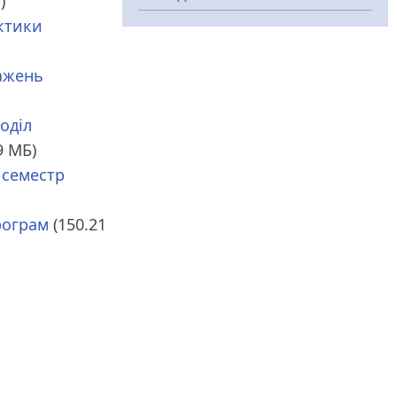
)
ктики
важень
оділ
9 МБ)
 семестр
рограм
(150.21