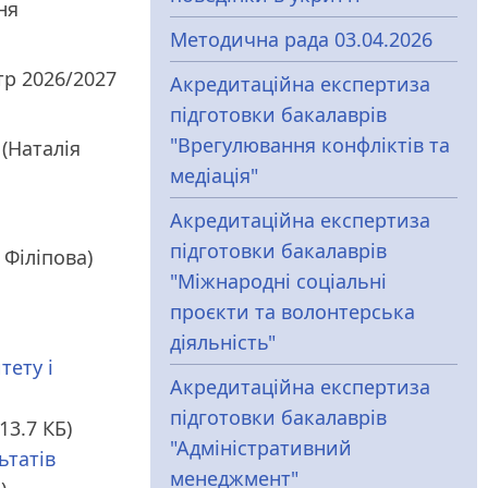
ня
Методична рада 03.04.2026
тр 2026/2027
Акредитаційна експертиза
підготовки бакалаврів
"Врегулювання конфліктів та
(Наталія
медіація"
Акредитаційна експертиза
підготовки бакалаврів
Філіпова)
"Міжнародні соціальні
проєкти та волонтерська
діяльність"
тету і
Акредитаційна експертиза
підготовки бакалаврів
313.7 КБ)
"Адміністративний
ьтатів
менеджмент"