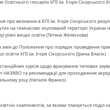
я Освітнього глосарію КПІ ім. Ігоря Сікорського (
ня про визнання в КПІ ім. Ігоря Сікорського резул
утих на тимчасово окупованій території України 
у) рівні вищої освіти (Тетяна Желяскова)
я змін до Положення про порядок проведення пра
ї освіти КПІ ім. Ігоря Сікорського (Ірина Власік)
истанційних курсів щодо врахування типових зау
п НАЗЯВО та рекомендації для проходження акред
альному році (Наталія Франко)
освітніх компонентів, за якими планується поділ н