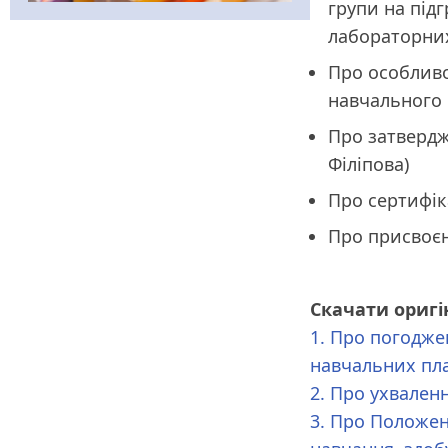
групи на під
лабораторних
Про особливо
навчального р
Про затвердж
Філіпова)
Про сертифік
Про присвоєн
Скачати оригі
1. Про погодже
навчальних пл
2. Про ухваленн
3. Про Положен