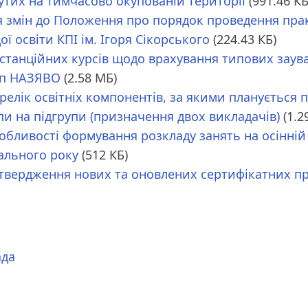
утих на тимчасово окупованій території
(991.46 КБ
я змін до Положення про порядок проведення пра
ї освіти КПІ ім. Ігоря Сікорського
(224.43 КБ)
истанційних курсів щодо врахування типових зау
уп НАЗЯВО
(2.58 МБ)
ерелік освітніх компонентів, за якими планується п
пи на підгрупи (призначення двох викладачів)
(1.2
особливості формування розкладу занять на осінній
ального року
(512 КБ)
затвердження нових та оновлених сертифікатних п
ада