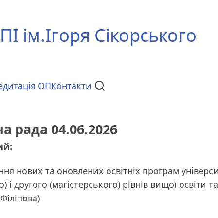
ПІ ім.Ігоря Сікорського
едитація ОП
Контакти
 рада 04.06.2026
ий:
ння нових та оновлених освітніх програм універс
) і другого (магістерського) рівнів вищої освіти 
 Філіпова)