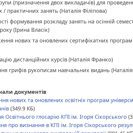
групи (призначення двох викладачів) для проведен
 / практичних занять (Наталія Філіпова)
сті формування розкладу занять на осінній семес
оку (Ірина Власік)
ення нових та оновлених сертифікатних програм 
ацію дистанційних курсів (Наталія Франко)
ня грифів рукописам навчальних видань (Наталія 
нали документів
ння нових та оновлених освітніх програм універси
анів
(349.9 КБ)
я Освітнього глосарію КПІ ім. Ігоря Сікорського
(
ня про визнання в КПІ ім. Ігоря Сікорського резул