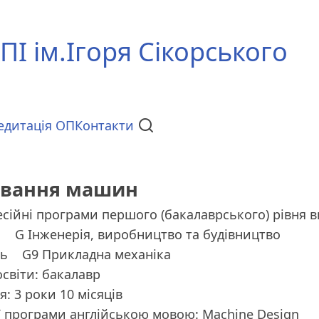
ПІ ім.Ігоря Сікорського
едитація ОП
Контакти
ювання машин
сійні програми першого (бакалаврського) рівня в
ь
G Інженерія, виробництво та будівництво
ть
G9 Прикладна механіка
освіти: бакалавр
: 3 роки 10 місяців
ї програми англійською мовою: Machine Design