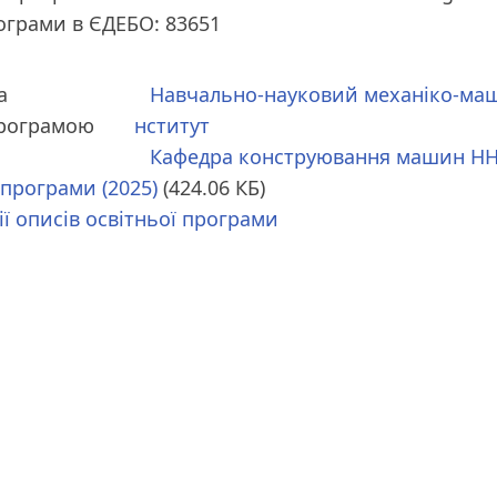
рограми в ЄДЕБО: 83651
а
Навчально-науковий механіко-маш
програмою
нститут
Кафедра конструювання машин Н
 програми (2025)
(424.06 КБ)
ії описів освітньої програми