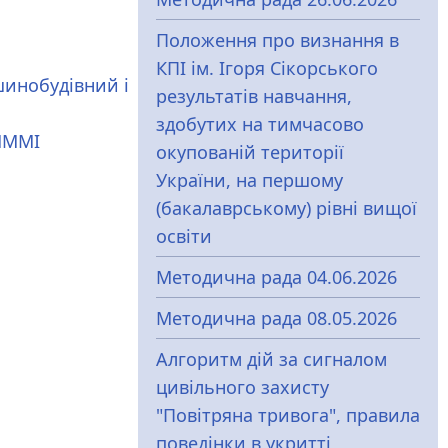
Положення про визнання в
КПІ ім. Ігоря Сікорського
инобудівний і
результатів навчання,
здобутих на тимчасово
НММІ
окупованій території
України, на першому
(бакалаврському) рівні вищої
освіти
Методична рада 04.06.2026
Методична рада 08.05.2026
Алгоритм дій за сигналом
цивільного захисту
"Повітряна тривога", правила
поведінки в укритті