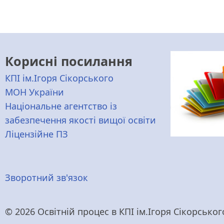
Корисні посилання
КПІ ім.Ігоря Сікорського
МОН України
Національне агентство із
забезпечення якості вищої освіти
Ліцензійне ПЗ
Меню
Зворотний зв'язок
нижнього
© 2026 Освітній процес в КПІ ім.Ігоря Сікорського,
колонтитулу