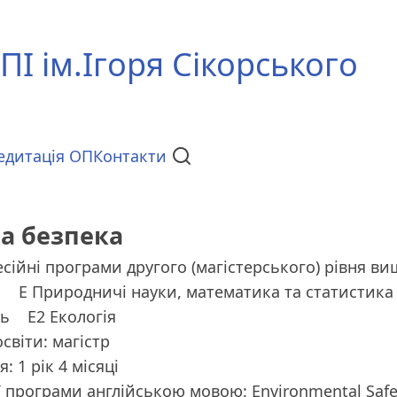
ПІ ім.Ігоря Сікорського
едитація ОП
Контакти
на безпека
сійні програми другого (магістерського) рівня ви
ь
E Природничі науки, математика та статистика
ть
E2 Екологія
світи: магістр
: 1 рік 4 місяці
ї програми англійською мовою: Environmental Safe