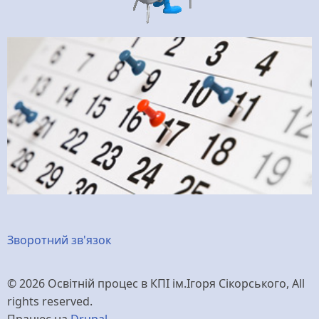
Меню
Зворотний зв'язок
нижнього
© 2026 Освітній процес в КПІ ім.Ігоря Сікорського, All
колонтитулу
rights reserved.