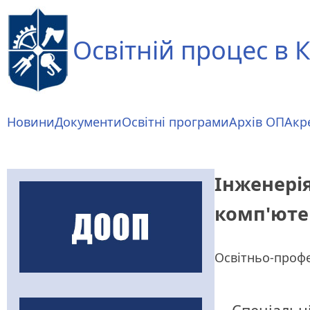
Перейти
до
Освітній процес в К
основного
вмісту
Основна
Новини
Документи
Освітні програми
Архів ОП
Акр
навіґація
Інженері
комп'юте
Освітньо-профе