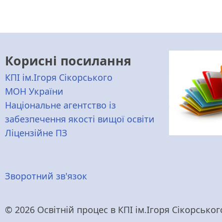
Корисні посилання
КПІ ім.Ігоря Сікорського
МОН України
Національне агентство із
забезпечення якості вищої освіти
Ліцензійне ПЗ
Меню
Зворотний зв'язок
нижнього
© 2026 Освітній процес в КПІ ім.Ігоря Сікорського,
колонтитулу