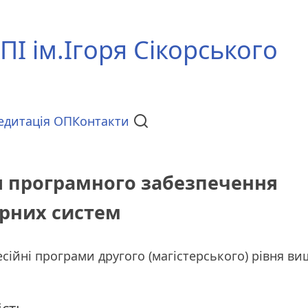
ПІ ім.Ігоря Сікорського
едитація ОП
Контакти
я програмного забезпечення
рних систем
сійні програми другого (магістерського) рівня ви