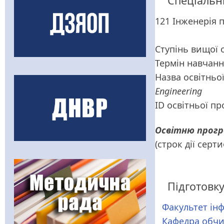
Спеціальн
121 Інженерія 
Ступінь вищої 
Термін навчан
Назва освітньо
Engineering
ID освітньої п
Освітню прог
(строк дії серт
Підготовк
Факультет ін
Кафедра обчи