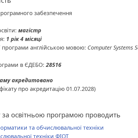
ість
програмного забезпечення
освіти:
магістр
ня:
1 рік 4 місяці
ї програми англійською мовою:
Computer Systems S
рограми в ЄДЕБО:
28516
раму акредитовано
ифікату про акредитацію 01.07.2028)
у за освітньою програмою проводить
форматики та обчислювальної техніки
слювальної техніки ФІОТ