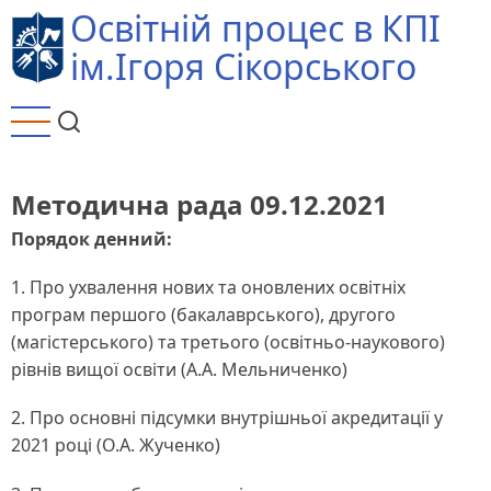
Перейти
Освітній процес в КПІ
до
ім.Ігоря Сікорського
основного
вмісту
Методична рада 09.12.2021
Порядок денний:
1. Про ухвалення нових та оновлених освітніх
програм першого (бакалаврського), другого
(магістерського) та третього (освітньо-наукового)
рівнів вищої освіти (А.А. Мельниченко)
2. Про основні підсумки внутрішньої акредитації у
2021 році (О.А. Жученко)