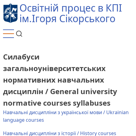
Перейти
Освітній процес в КПІ
до
ім.Ігоря Сікорського
основного
вмісту
Силабуси
загальноуніверситетських
нормативних навчальних
дисциплін / General university
normative courses syllabuses
Навчальні дисципліни з української мови / Ukrainian
language courses
Навчальні дисципліни з історії / History courses