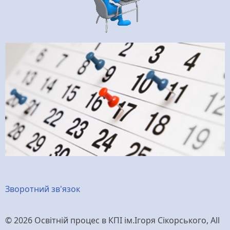
Меню
Зворотний зв'язок
нижнього
© 2026 Освітній процес в КПІ ім.Ігоря Сікорського, All
колонтитулу