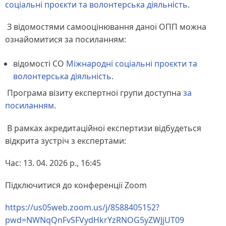
соціальні проєкти та волонтерська діяльність
.
З відомостями самооцінювання даної ОПП можна
ознайомитися за посиланням:
відомості СО
Міжнародні соціальні проєкти та
волонтерська діяльність
.
Програма візиту експертної групи доступна
за
посиланням
.
В рамках акредитаційної експертизи відбудеться
відкрита зустріч з експертами:
Час: 13. 04. 2026 р., 16:45
Підключитися до конференції Zoom
https://us05web.zoom.us/j/8588405152?
pwd=NWNqQnFvSFVydHkrYzRNOG5yZWJjUT09