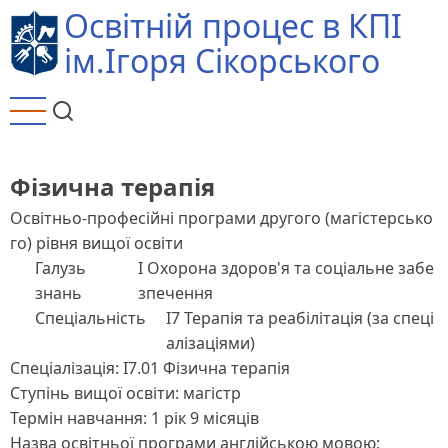
Перейти
Освітній процес в КПІ
до
ім.Ігоря Сікорського
основного
вмісту
Фізична терапія
Освітньо-професійні програми другого (магістерсько
го) рівня вищої освіти
Галузь
I Охорона здоров'я та соціальне забе
знань
зпечення
Спеціальність
I7 Терапія та реабілітація (за спеці
алізаціями)
Спеціалізація: I7.01 Фізична терапія
Ступінь вищої освіти: магістр
Термін навчання: 1 рік 9 місяців
Назва освітньої програми англійською мовою: