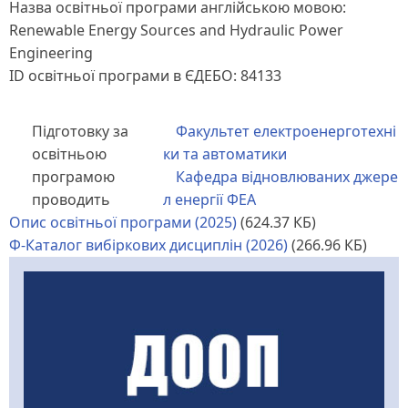
Назва освітньої програми англійською мовою:
Renewable Energy Sources and Hydraulic Power
Engineering
ID освітньої програми в ЄДЕБО: 84133
Підготовку за
Факультет електроенерготехні
освітньою
ки та автоматики
програмою
Кафедра відновлюваних джере
проводить
л енергії ФЕА
Опис освітньої програми (2025)
(624.37 КБ)
Ф-Каталог вибіркових дисциплін (2026)
(266.96 КБ)