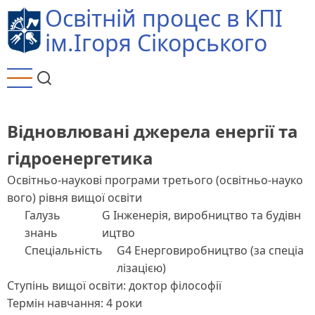
Перейти
Освітній процес в КПІ
до
ім.Ігоря Сікорського
основного
вмісту
Відновлювані джерела енергії та
гідроенергетика
Освітньо-наукові програми третього (освітньо-науко
вого) рівня вищої освіти
Галузь
G Інженерія, виробництво та будівн
знань
ицтво
Спеціальність
G4 Енерговиробництво (за спеціа
лізацією)
Ступінь вищої освіти: доктор філософії
Термін навчання: 4 роки