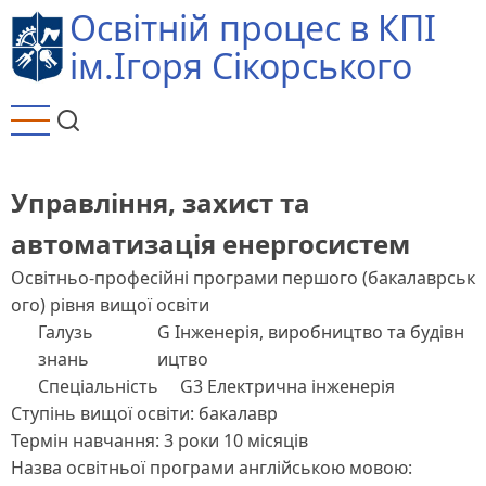
Перейти
Освітній процес в КПІ
до
ім.Ігоря Сікорського
основного
вмісту
Управління, захист та
автоматизація енергосистем
Освітньо-професійні програми першого (бакалаврськ
ого) рівня вищої освіти
Галузь
G Інженерія, виробництво та будівн
знань
ицтво
Спеціальність
G3 Електрична інженерія
Ступінь вищої освіти: бакалавр
Термін навчання: 3 роки 10 місяців
Назва освітньої програми англійською мовою: