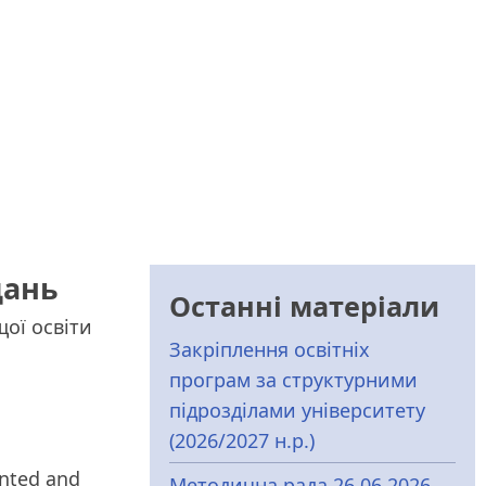
дань
Останні матеріали
щої освіти
Закріплення освітніх
програм за структурними
підрозділами університету
(2026/2027 н.р.)
nted and
Методична рада 26.06.2026