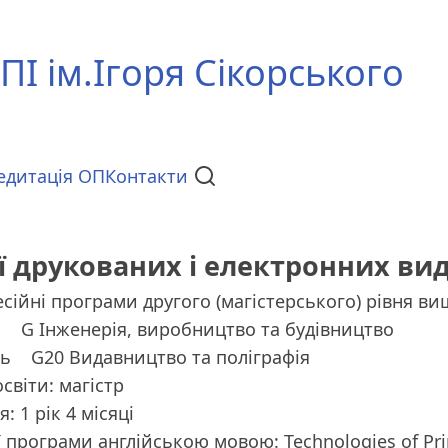
ПІ ім.Ігоря Сікорського
едитація ОП
Контакти
ї друкованих і електронних ви
сійні програми другого (магістерського) рівня ви
ь
G Інженерія, виробництво та будівництво
ть
G20 Видавництво та поліграфія
світи: магістр
: 1 рік 4 місяці
ї програми англійською мовою: Technologies of Pri