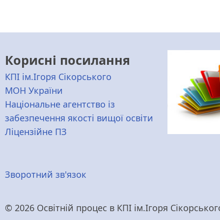
Корисні посилання
КПІ ім.Ігоря Сікорського
МОН України
Національне агентство із
забезпечення якості вищої освіти
Ліцензійне ПЗ
Меню
Зворотний зв'язок
нижнього
© 2026 Освітній процес в КПІ ім.Ігоря Сікорського,
колонтитулу