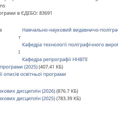
ons
рограми в ЄДЕБО: 83691
а
Навчально-науковий видавничо-полігра
т
Кафедра технології поліграфічного вир
І
Кафедра репрографії ННВПІ
 програми (2025)
(407.41 КБ)
ії описів освітньої програми
ркових дисциплін (2026)
(876.7 КБ)
ркових дисциплін (2025)
(783.39 КБ)