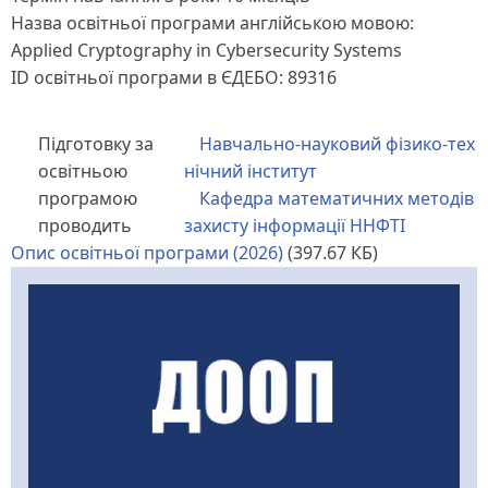
Назва освітньої програми англійською мовою:
Applied Cryptography in Cybersecurity Systems
ID освітньої програми в ЄДЕБО: 89316
Підготовку за
Навчально-науковий фізико-тех
освітньою
нічний інститут
програмою
Кафедра математичних методів
проводить
захисту інформації ННФТІ
Опис освітньої програми (2026)
(397.67 КБ)