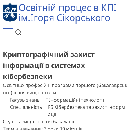
Перейти
Освітній процес в КПІ
до
ім.Ігоря Сікорського
основного
вмісту
Криптографічний захист
інформації в системах
кібербезпеки
Освітньо-професійні програми першого (бакалаврськ
ого) рівня вищої освіти
Галузь знань
F Інформаційні технології
Спеціальність
F5 Кібербезпека та захист інформ
ації
Ступінь вищої освіти: бакалавр
Термін навчання: 3 роки 10 місяців