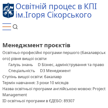
Перейти
Освітній процес в КПІ
до
ім.Ігоря Сікорського
основного
вмісту
Менеджмент проєктів
Освітньо-професійні програми першого (бакалаврськ
ого) рівня вищої освіти
Галузь знань
D Бізнес, адміністрування та право
Спеціальність
D3 Менеджмент
Ступінь вищої освіти: бакалавр
Термін навчання: 3 роки 10 місяців
Назва освітньої програми англійською мовою: Project
Management
ID освітньої програми в ЄДЕБО: 89307