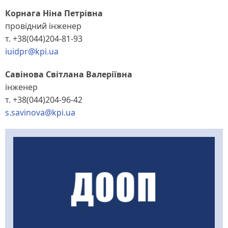
Корнага Ніна Петрівна
провідний інженер
т. +38(044)204-81-93
iuidpr@kpi.ua
Савінова Світлана Валеріївна
інженер
т. +38(044)204-96-42
s.savinova@kpi.ua