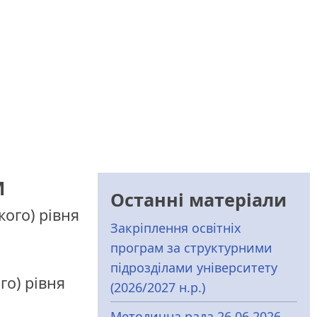
М
Останні матеріали
ого) рівня
Закріплення освітніх
програм за структурними
підрозділами університету
го) рівня
(2026/2027 н.р.)
Методична рада 26.06.2026