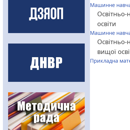
Машинне навча
Освітньо-н
освіти
Машинне навча
Освітньо-н
вищої осв
Прикладна мат