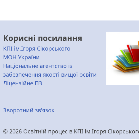
Корисні посилання
КПІ ім.Ігоря Сікорського
МОН України
Національне агентство із
забезпечення якості вищої освіти
Ліцензійне ПЗ
Меню
Зворотний зв'язок
нижнього
© 2026 Освітній процес в КПІ ім.Ігоря Сікорського,
колонтитулу