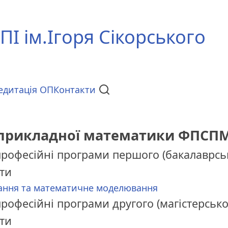
ПІ ім.Ігоря Сікорського
едитація ОП
Контакти
прикладної математики ФПСП
професійні програми першого (бакалаврськ
іти
ння та математичне моделювання
рофесійні програми другого (магістерсько
іти