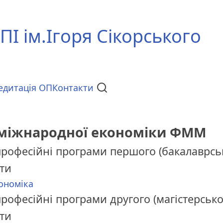
ПІ ім.Ігоря Сікорського
едитація ОП
Контакти
міжнародної економіки ФММ
професійні програми першого (бакалаврськ
іти
ономіка
рофесійні програми другого (магістерсько
іти