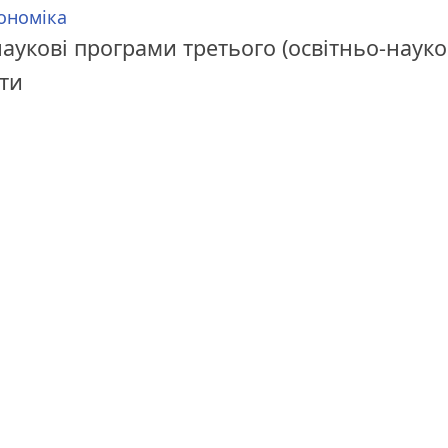
ономіка
аукові програми третього (освітньо-науко
іти