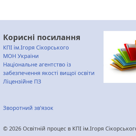
Корисні посилання
КПІ ім.Ігоря Сікорського
МОН України
Національне агентство із
забезпечення якості вищої освіти
Ліцензійне ПЗ
Меню
Зворотний зв'язок
нижнього
© 2026 Освітній процес в КПІ ім.Ігоря Сікорського,
колонтитулу