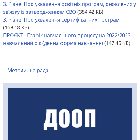
3. Різне: Про ухвалення освітніх програм, оновлених у
зв’язку із затвердженням СВО
(384.42 КБ)
3. Різне: Про ухвалення сертифікатних програм
(169.18 КБ)
ПРОЄКТ - Графік навчального процесу на 2022/2023
навчальний рік (денна форма навчання)
(147.45 КБ)
Методична рада