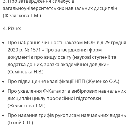
3. Про затвердження силабусів
загальноуніверситетських навчальних дисциплін
(Желяскова Т.М.)
4. Різне:
Про набрання чинності наказом МОН від 29 грудня
2020 р. № 1571 «Про затвердження форм
документів про вищу освіту (наукові ступені) та
додатка до них, зразка академічної довідки»
(Семінська Н.В.)
Про підвищення кваліфікації НПП (Жученко О.А.)
Про ухвалення Ф-Каталогів вибіркових навчальних
дисциплін циклу професійної підготовки
(Желяскова Т.М.)
Про надання грифів рукописам навчальних видань
(Гожій С.П.)