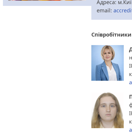
Адреса: м.Киї
email:
accred
Співробітники
н
I
к
a
ф
I
к
a