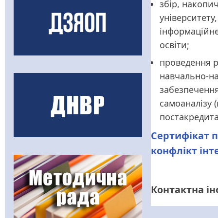
збір, накопи
університету
інформаційне
освіти;
проведення р
навчально-на
забезпечення
самоаналізу (
постакредита
Сертифікат п
конфлікт інт
Контактна і