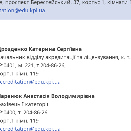
в, проспект Берестейський, 37, корпус 1, кімнати 1
itation@edu.kpi.ua
Дрозденко Катерина Сергіївна
ачальник відділу акредитації та ліцензування, к. т.
P:0401, м. 221, т.204-86-26,
орп.1 кімн. 119
ccreditation@edu.kpi.ua
Паренюк Анастасія Володимирівна
ахівець І категорії
P:0400, т. 204-86-26
орп.1 кімн. 119
ccreditation@edu.kpi.ua