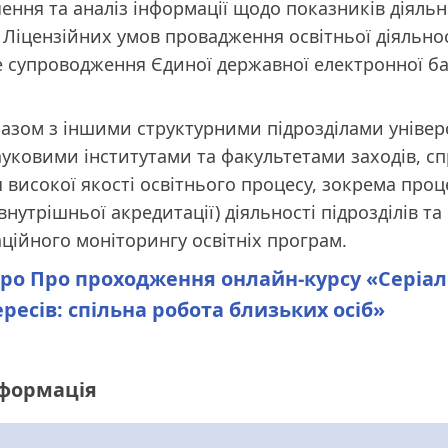
чення та аналіз інформації щодо показників діяльн
, Ліцензійних умов провадження освітньої діяльнос
 супроводження Єдиної державної електронної ба
азом з іншими структурними підрозділами універ
уковими інститутами та факультетами заходів, с
 високої якості освітнього процесу, зокрема про
внутрішньої акредитації) діяльності підрозділів т
ційного моніторингу освітніх програм.
ро Про проходження онлайн-курсу «Серіалі
ересів: спільна робота близьких осіб»
нформація