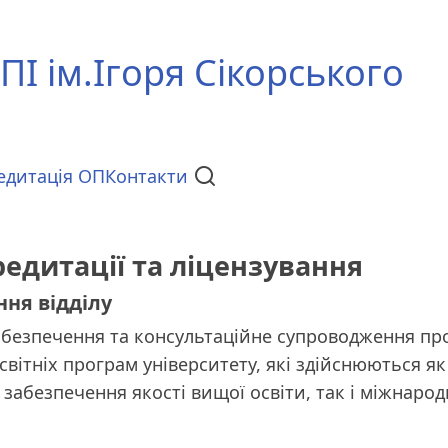
ПІ ім.Ігоря Сікорського
едитація ОП
Контакти
редитації та ліцензування
ння відділу
безпечення та консультаційне супроводження пр
освітніх програм університету, які здійснюються 
з забезпечення якості вищої освіти, так і міжнаро