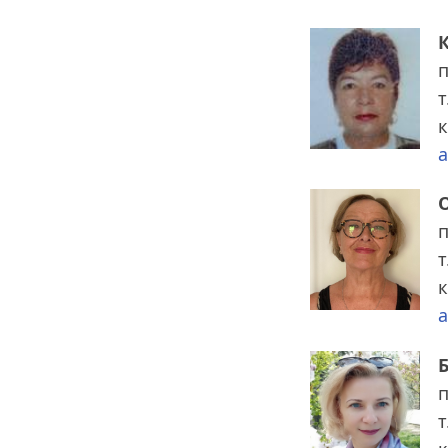
т
к
a
т
к
a
т