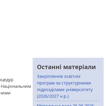
Останні матеріали
Закріплення освітніх
оцедур
програм за структурними
як Національним
підрозділами університету
дними
(2026/2027 н.р.)
Методична рада 26.06.2026