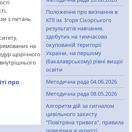
ості
ті,
Положення про визнання в
зи з питань
КПІ ім. Ігоря Сікорського
результатів навчання,
здобутих на тимчасово
ситету,
окупованій території
прямованих на
України, на першому
цедур щорічного
(бакалаврському) рівні вищої
а внутрішнього
освіти
ті про
Методична рада 04.06.2026
Методична рада 08.05.2026
Алгоритм дій за сигналом
цивільного захисту
"Повітряна тривога", правила
поведінки в укритті