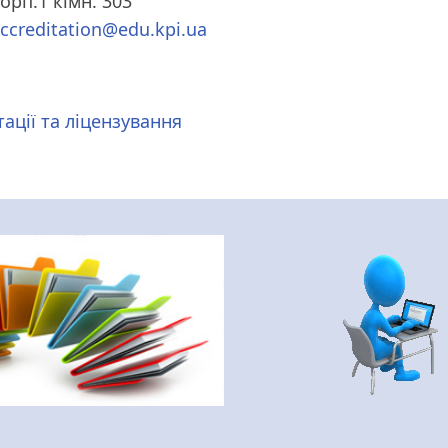
орп.1 кімн. 303
ccreditation@edu.kpi.ua
тації та ліцензування