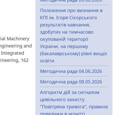
Положення про визнання в
КПІ ім. Ігоря Сікорського
результатів навчання,
здобутих на тимчасово
rial Machinery
окупованій території
Engineering and
України, на першому
 Integrated
(бакалаврському) рівні вищої
ineering, 162
освіти
Методична рада 04.06.2026
Методична рада 08.05.2026
Алгоритм дій за сигналом
цивільного захисту
"Повітряна тривога", правила
поведінки в укритті