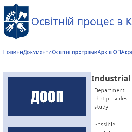
Перейти
до
Освітній процес в К
основного
вмісту
Основна
Новини
Документи
Освітні програми
Архів ОП
Акр
навіґація
Industrial
Department
that provides
study
Possible