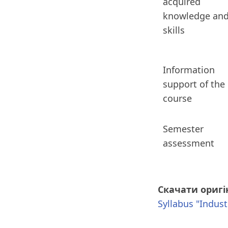
acquired
knowledge an
skills
Information
support of the
course
Semester
assessment
Скачати оригі
Syllabus "Indust