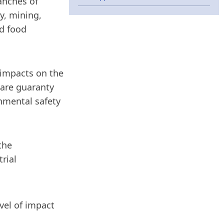
anches of
y, mining,
nd food
 impacts on the
 are guaranty
nmental safety
the
rial
vel of impact