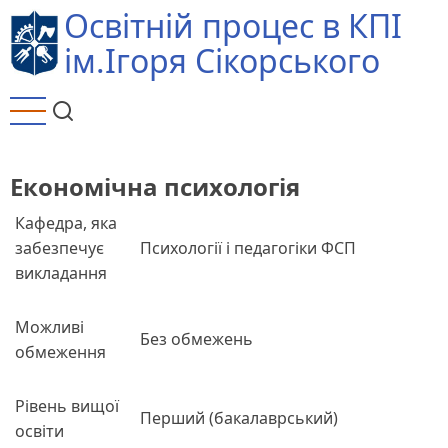
Перейти
Освітній процес в КПІ
до
ім.Ігоря Сікорського
основного
вмісту
Економічна психологія
Кафедра, яка
забезпечує
Психології і педагогіки ФСП
викладання
Можливі
Без обмежень
обмеження
Рівень вищої
Перший (бакалаврський)
освіти