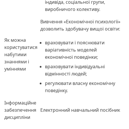
індивіда, соціальної групи,
виробничого колективу.
Вивчення «Економічної психології»
дозволить здобувачу вищої освіти:
Як можна
враховувати і пояснювати
користуватися
варіативність моделей
набутими
економічної поведінки;
знаннями і
враховувати індивідуальні
уміннями
відмінності людей;
регулювати власну економічну
поведінку.
Інформаційне
забезпечення
Електронний навчальний посібник
дисципліни