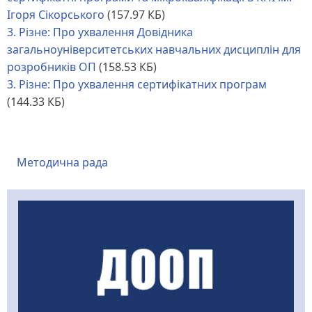
Ігоря Сікорського
(157.97 КБ)
3. Різне: Про ухвалення Довідника
загальноуніверситетських навчальних дисциплін для
розробників ОП
(158.53 КБ)
3. Різне: Про ухвалення сертифікатних програм
(144.33 КБ)
Методична рада