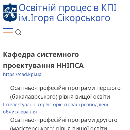
Перейти
Освітній процес в КПІ
до
ім.Ігоря Сікорського
основного
вмісту
Кафедра системного
проектування ННІПСА
https://cad.kpi.ua
Освітньо-професійні програми першого
(бакалаврського) рівня вищої освіти
Інтелектуальні сервіс-орієнтовані розподілені
обчислювання
Освітньо-професійні програми другого
(магістерського) рівня вищої освіти