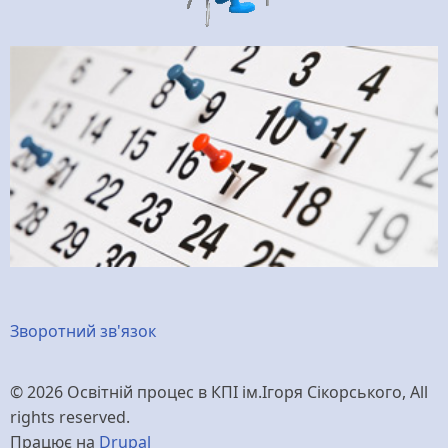
Меню
Зворотний зв'язок
нижнього
© 2026 Освітній процес в КПІ ім.Ігоря Сікорського, All
колонтитулу
rights reserved.
Працює на
Drupal