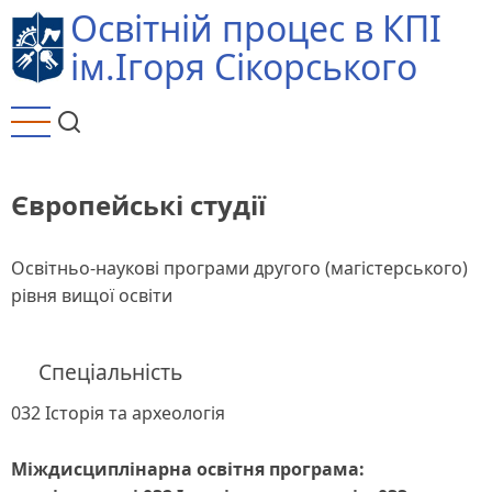
Перейти
Освітній процес в КПІ
до
ім.Ігоря Сікорського
основного
вмісту
Європейські студії
Освітньо-наукові програми другого (магістерського)
рівня вищої освіти
Спеціальність
032 Історія та археологія
Міждисциплінарна освітня програма: